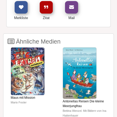
Merkliste
Zitat
Mail
Ähnliche Medien
H
Maus mit Mission
Antonellas Reisen Die kleine
D
Mario Fesler
Meerjungfrau
Bettina Wenzel. Mit Bildern von Ina
Hattenhauer