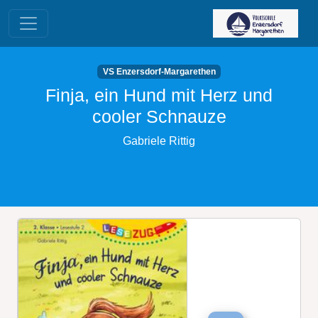
VS Enzersdorf-Margarethen
Finja, ein Hund mit Herz und
cooler Schnauze
Gabriele Rittig