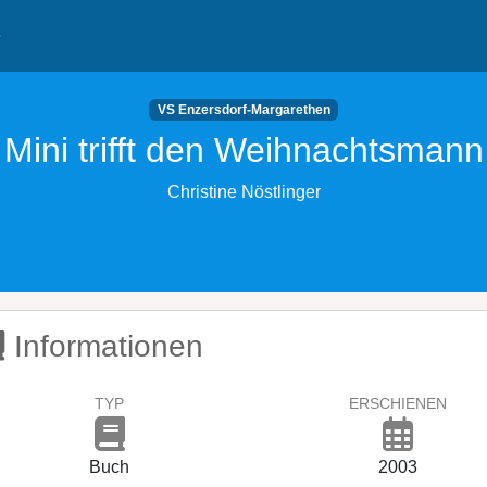
e
VS Enzersdorf-Margarethen
Mini trifft den Weihnachtsmann
Christine Nöstlinger
Informationen
TYP
ERSCHIENEN
Buch
2003