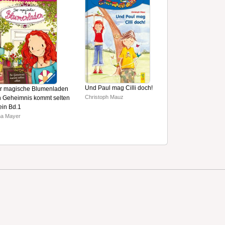
Phantastische Ti
Zaubererduelle 
Handbuch zu den
Jody Revenson
Und Paul mag Cilli doch!
r magische Blumenladen
Christoph Mauz
n Geheimnis kommt selten
lein Bd.1
na Mayer