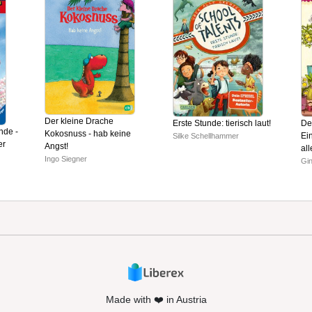
Der kleine Drache
Erste Stunde: tierisch laut!
De
nde -
Kokosnuss - hab keine
Ei
Silke Schellhammer
er
Angst!
al
Ingo Siegner
Gi
Made with ❤️ in Austria